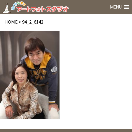
MENU
HOME
>
94_2_6142