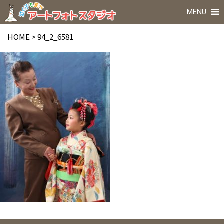
MENU
HOME
>
94_2_6581