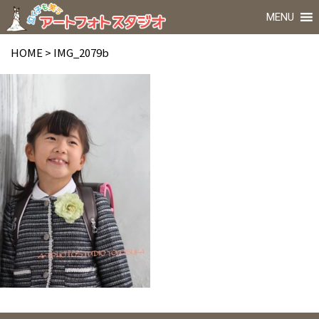
MENU
HOME
>
IMG_2079b