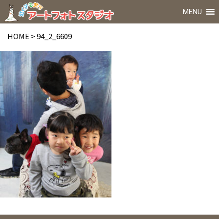
MENU
HOME
>
94_2_6609