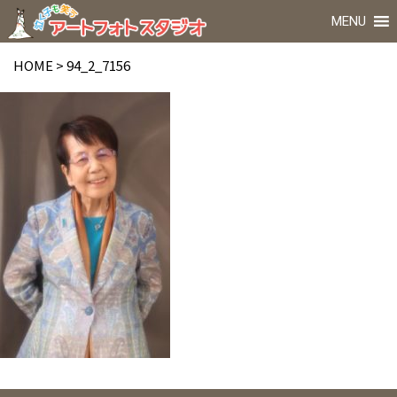
MENU
HOME
>
94_2_7156