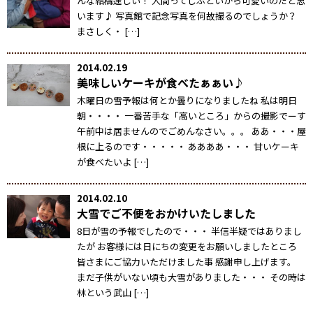
んな結構逞しい！ 人間ってしぶといから可愛いのだと思
います♪ 写真館で記念写真を何故撮るのでしょうか？
まさしく・ […]
2014.02.19
美味しいケーキが食べたぁぁい♪
木曜日の雪予報は何とか曇りになりましたね 私は明日
朝・・・・ 一番苦手な「高いところ」からの撮影でーす
午前中は居ませんのでごめんなさい。。。 ああ・・・屋
根に上るのです・・・・・ ああああ・・・ 甘いケーキ
が食べたいよ […]
2014.02.10
大雪でご不便をおかけいたしました
8日が雪の予報でしたので・・・ 半信半疑ではありまし
たが お客様には日にちの変更をお願いしましたところ
皆さまにご協力いただけました事 感謝申し上げます。
まだ子供がいない頃も大雪がありました・・・ その時は
林という武山 […]