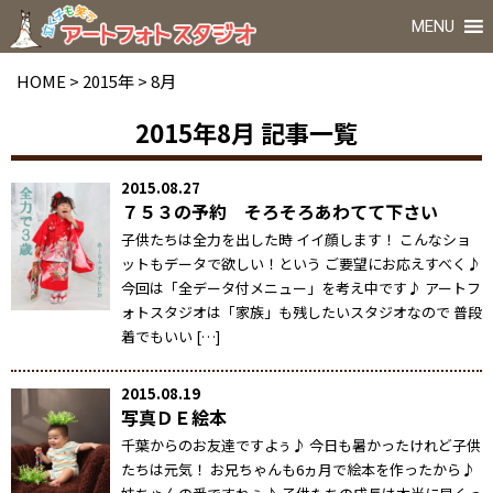
MENU
HOME
>
2015年
>
8月
2015年8月
記事一覧
2015.08.27
７５３の予約 そろそろあわてて下さい
子供たちは全力を出した時 イイ顔します！ こんなショ
ットもデータで欲しい！という ご要望にお応えすべく♪
今回は「全データ付メニュー」を考え中です♪ アートフ
ォトスタジオは「家族」も残したいスタジオなので 普段
着でもいい […]
2015.08.19
写真ＤＥ絵本
千葉からのお友達ですよぅ♪ 今日も暑かったけれど子供
たちは元気！ お兄ちゃんも6ヵ月で絵本を作ったから♪