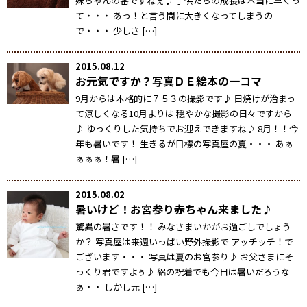
妹ちゃんの番ですねぇ♪ 子供たちの成長は本当に早くっ
て・・・ あっ！と言う間に大きくなってしまうの
で・・・ 少しさ […]
2015.08.12
お元気ですか？写真ＤＥ絵本の一コマ
9月からは本格的に７５３の撮影です♪ 日焼けが治まっ
て涼しくなる10月よりは 穏やかな撮影の日々ですから
♪ ゆっくりした気持ちでお迎えできますね♪ 8月！！今
年も暑いです！ 生きるが目標の写真屋の夏・・・ あぁ
ぁぁぁ！暑 […]
2015.08.02
暑いけど！お宮参り赤ちゃん来ました♪
驚異の暑さです！！ みなさまいかがお過ごしでしょう
か？ 写真屋は来週いっぱい野外撮影で アッチッチ！で
ございます・・・ 写真は夏のお宮参り♪ お父さまにそ
っくり君ですよぅ♪ 絽の祝着でも今日は暑いだろうな
ぁ・・ しかし元 […]