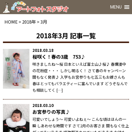
MENU
HOME
>
2018年
>
3月
2018年3月
記事一覧
2018.03.18
桜咲く！春の3歳 753♪
咲きましたね～桜 日本といえば富士山♪桜♪ 春爛漫中
の花粉症・・・ しかし明るく！ さて春のキャンペーン
間もなく発表♪ 入学もお宮参りも七五三もお嫁さんも
春はとってもバラエティーに富んでいます どうぞなんで
も相談してく […]
2018.03.10
お宮参りの写真♪
可愛いでしょう～ 可愛いよねぇ～ こんな頃はほんの一
瞬 しあわせな時間です さて2月のお客さま 間もなく仕上