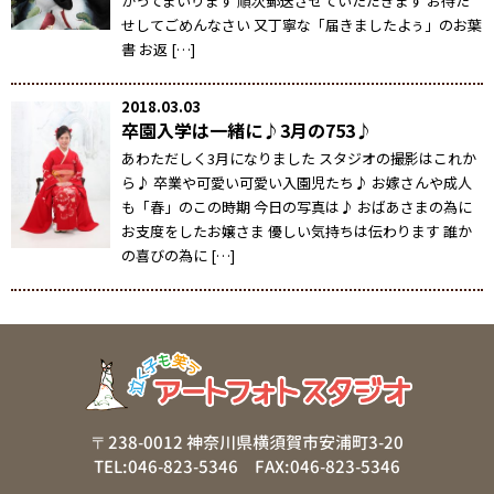
がってまいります 順次郵送させていただきます お待た
せしてごめんなさい 又丁寧な「届きましたよぅ」のお葉
書 お返 […]
2018.03.03
卒園入学は一緒に♪3月の753♪
あわただしく3月になりました スタジオの撮影はこれか
ら♪ 卒業や可愛い可愛い入園児たち♪ お嫁さんや成人
も「春」のこの時期 今日の写真は♪ おばあさまの為に
お支度をしたお嬢さま 優しい気持ちは伝わります 誰か
の喜びの為に […]
〒238-0012 神奈川県横須賀市安浦町3-20
TEL:046-823-5346 FAX:046-823-5346