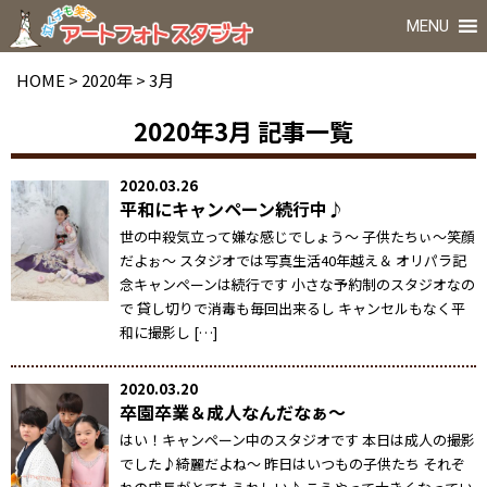
MENU
HOME
>
2020年
>
3月
2020年3月
記事一覧
2020.03.26
平和にキャンペーン続行中♪
世の中殺気立って嫌な感じでしょう～ 子供たちぃ～笑顔
だよぉ～ スタジオでは写真生活40年越え＆ オリパラ記
念キャンペーンは続行です 小さな予約制のスタジオなの
で 貸し切りで消毒も毎回出来るし キャンセルもなく平
和に撮影し […]
2020.03.20
卒園卒業＆成人なんだなぁ～
はい！キャンペーン中のスタジオです 本日は成人の撮影
でした♪綺麗だよね～ 昨日はいつもの子供たち それぞ