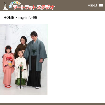
MENU
HOME
>
img-info-06