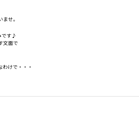
いませ。
みです♪
す文面で
なわけで・・・